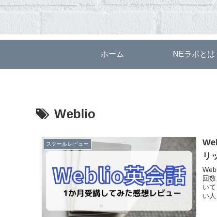
ホーム
NEラボとは
Weblio
W
スクールレビュー
リ
We
回数
いて
い人