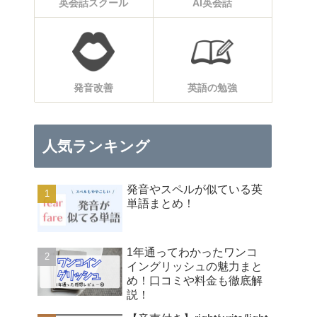
英会話スクール
AI英会話
発音改善
英語の勉強
人気ランキング
発音やスペルが似ている英
単語まとめ！
1年通ってわかったワンコ
イングリッシュの魅力まと
め！口コミや料金も徹底解
説！