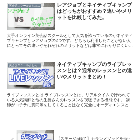
レアジョブとネイティブキャンプ
英会話スクールまとめ/比較
はどっちがおすすめ？違いやメリ
ットを比較してみた。
大手オンライン英会話スクールとして人気を誇っているのがネイティ
ブキャンプとレアジョブの2つです。どちらも利用したことがない人
にとってその違いやそれぞれのメリットなどは非常にわかりにくいで
すよね。今回はどちらも実際に1か月以上利用した私が・比...
ネイティブキャンプのライブレッ
英会話スクールまとめ/比較
スンとは？通常のレッスンとの違
いやメリットまとめ！
ライブレッスンとは ライブレッスンとは、リアルタイムで行われて
いる人気講師と他の生徒さんのレッスンを視聴できる機能です。 講
師がコチラに質問等をしてくることはなく完全にオーディエンスとし
て視聴できるので ・レッスン教材・講師の雰囲気/英語力...
【ステージ5修了】カランメソッドを6か