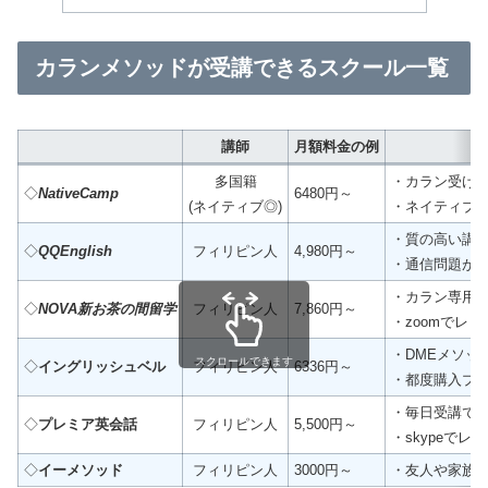
カランメソッドが受講できるスクール一覧
講師
月額料金の例
多国籍
・カラン受け
◇
NativeCamp
6480円～
(ネイティブ◎)
・ネイティブ
・質の高い講
◇
QQEnglish
フィリピン人
4,980円～
・通信問題が
・カラン専用
◇
NOVA新お茶の間留学
フィリピン人
7,860円～
・zoomでレッ
・DMEメソッ
スクロールできます
◇
イングリッシュベル
フィリピン人
6336円～
・都度購入プ
・毎日受講で
◇
プレミア英会話
フィリピン人
5,500円～
・skypeでレ
◇
イーメソッド
フィリピン人
3000円～
・友人や家族