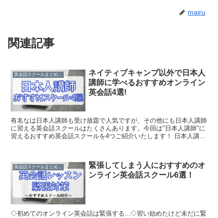
mairu
関連記事
ネイティブキャンプ以外で日本人
英会話スクールまとめ/比較
講師に学べるおすすめオンライン
英会話4選!
有名なは日本人講師も受け放題で人気ですが、その他にも日本人講師
に習える英会話スクールはたくさんあります。今回は"日本人講師"に
習えるおすすめ英会話スクールを4つご紹介いたします！ 日本人講師
がいるおすすめスクール一覧表 料金目安特徴￥3,3...
緊張してしまう人におすすめのオ
英会話スクールまとめ/比較
ンライン英会話スクール6選！
◇初めてのオンライン英会話は緊張する...◇習い始めたけど未だに緊