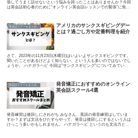
張してうまく話せないという悩みを持ったことはありませんか？今回
は英会話初心者のために"オンライン英会話レッスンでの緊張"に焦点
をあてて対策や各悩みに合った英会話スクールをご紹...
アメリカのサンクスギビングデー
英会話スクールまとめ/比較
とは？過ごし方や定番料理を紹介
さて、2023年の11月23日(木曜日)はいよいよサンクスギビングです。
聞いたことがあるけどよく知らない、という人も多いのではないでし
ょうか。 ハナガラヘビ 今回は"サンクスギビング"についてみていき
ましょう！ サンクスギビングとは?いつ...
発音矯正におすすめのオンライン
英会話スクールまとめ/比較
英会話スクール4選
発音練習は後回しにされがち みなさん、英語の発音練習はしていま
すか？まずは文法をひたすらやって、発音は後回しにするという人は
けっこう多いかもしれません。 ハナガラヘビ というのも文法力と語
彙力がある程度あれば、発音が悪くても意外と問題なくコ...