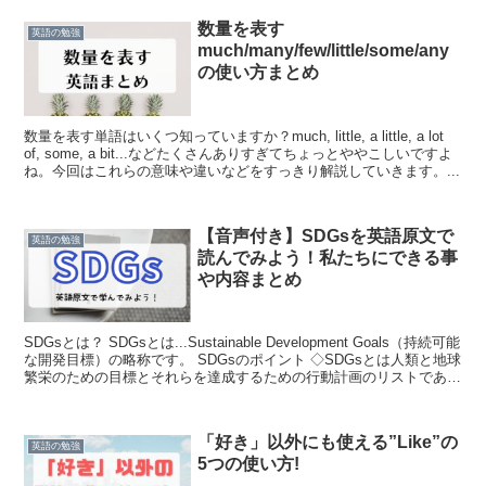
数量を表す
英語の勉強
much/many/few/little/some/any
の使い方まとめ
数量を表す単語はいくつ知っていますか？much, little, a little, a lot
of, some, a bit...などたくさんありすぎてちょっとややこしいですよ
ね。今回はこれらの意味や違いなどをすっきり解説していきます。...
【音声付き】SDGsを英語原文で
英語の勉強
読んでみよう！私たちにできる事
や内容まとめ
SDGsとは？ SDGsとは...Sustainable Development Goals（持続可能
な開発目標）の略称です。 SDGsのポイント ◇SDGsとは人類と地球
繁栄のための目標とそれらを達成するための行動計画のリストである
■いつ...
「好き」以外にも使える”Like”の
英語の勉強
5つの使い方!