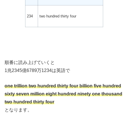
234
two hundred thirty four
順番に読み上げていくと
1兆2345億6789万1234は英語で
one trillion two hundred thirty four billion five hundred
sixty seven million eight hundred ninety one thousand
two hundred thirty four
となります。