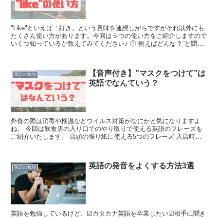
"Like"といえば「好き」という意味を連想しがちですがそれ以外にも
たくさん使い方があります。今回は５つの使い方をご紹介しますので
いくつ知っているか数えてみてください♪ ①”例えばどんな？”と聞き
たいとき ひとつめは”Like what?”...
【音声付き】”マスクをつけて”は
英語の勉強
英語でなんていう？
外食の際は消毒や検温などウイルス対策がなにかと気になりますよ
ね。 今回は飲食店の入り口でのやり取りで使える英語のフレーズを
ご紹介いたします。 店頭の張り紙に使える5つのフレーズ 入店時は
マスクの着用をお願いいたします We kindly a...
英語の発音をよくする方法3選
英語の勉強
英語を勉強しているけど、☑カタカナ英語を卒業したい☑相手に聞き