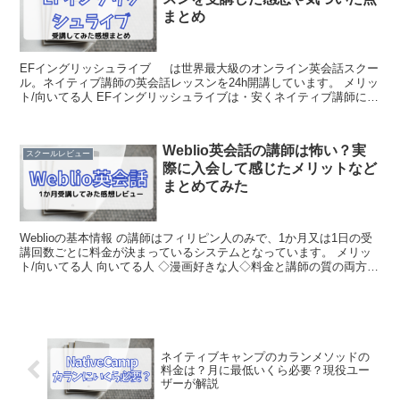
まとめ
EFイングリッシュライブ は世界最大級のオンライン英会話スクー
ル。ネイティブ講師の英会話レッスンを24h開講しています。 メリッ
ト/向いてる人 EFイングリッシュライブは・安くネイティブ講師に習
いたい人・外国人との交流に興味がある人にお...
Weblio英会話の講師は怖い？実
スクールレビュー
際に入会して感じたメリットなど
まとめてみた
Weblioの基本情報 の講師はフィリピン人のみで、1か月又は1日の受
講回数ごとに料金が決まっているシステムとなっています。 メリッ
ト/向いてる人 向いてる人 ◇漫画好きな人◇料金と講師の質の両方重
視したい人 ・業界でも珍しい漫画の教材 W...
ネイティブキャンプのカランメソッドの
料金は？月に最低いくら必要？現役ユー
ザーが解説