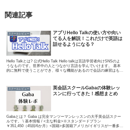
関連記事
アプリHello Talkの使い方や向い
スクールレビュー
てる人を解説！これだけで英語は
話せるようになる？
Hello Talkとは? 公式Hello Talk Hello talkは言語学習者向けSNSのよ
うなものです。世界中の人とつながり言語を学んでいけます。 基本
的に無料で使うことができ、様々な機能があるので会話の練習はもち
ろんリスニング目...
英会話スクールGabaの体験レッ
スクールレビュー
スンに行ってきた！感想まとめ
Gabaとは？ Gaba は完全マンツーマンレッスンの大手英会話スクー
ルです。 \ 基本情報 / <主な料金>※スタンダードプラン
￥351,450（45回/6か月）<国籍>多国籍アメリカ/イギリスが一番多い