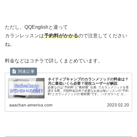
ただし、QQEnglishと違って
カランレッスンは
予約料がかかる
ので注意してください
ね。
料金などはコチラで詳しくまとめています。
ネイティブキャンプのカランメソッドの料金は？
月に最低いくら必要？現役ユーザーが解説
必要なのは"予約料"と"教材費" 出典: でカランメソッドを受
講する際、月額料金以外で必要なお金は毎レッスンの"予約
料"とカランメソッドの"教材費"です。 ハナガラヘビ カラ
ンメソッドは今すぐレッスン非対応なので、予約が必要な
教材です。 3...
aaachan-america.com
2023.02.20