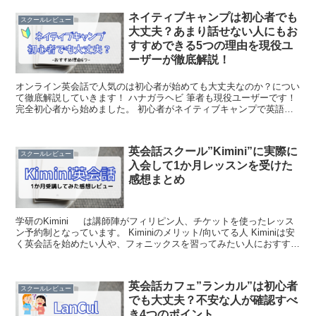
ネイティブキャンプは初心者でも
スクールレビュー
大丈夫？あまり話せない人にもお
すすめできる5つの理由を現役ユ
ーザーが徹底解説！
オンライン英会話で人気のは初心者が始めても大丈夫なのか？につい
て徹底解説していきます！ ハナガラヘビ 筆者も現役ユーザーです！
完全初心者から始めました。 初心者がネイティブキャンプで英語を
学ぶのは難しい？ 結論から言うとネイティブキャン...
英会話スクール”Kimini”に実際に
スクールレビュー
入会して1か月レッスンを受けた
感想まとめ
学研のKimini は講師陣がフィリピン人、チケットを使ったレッス
ン予約制となっています。 Kiminiのメリット/向いてる人 Kiminiは安
く英会話を始めたい人や、フォニックスを習ってみたい人におすすめ
です。 メリット ・月2回から...
英会話カフェ”ランカル”は初心者
スクールレビュー
でも大丈夫？不安な人が確認すべ
き4つのポイント