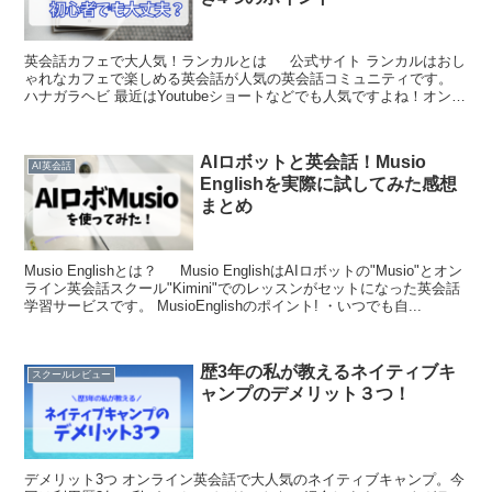
英会話カフェで大人気！ランカルとは 公式サイト ランカルはおし
ゃれなカフェで楽しめる英会話が人気の英会話コミュニティです。
ハナガラヘビ 最近はYoutubeショートなどでも人気ですよね！オンラ
インでの英会話も毎日開講されているので毎回...
AIロボットと英会話！Musio
AI英会話
Englishを実際に試してみた感想
まとめ
Musio Englishとは？ Musio EnglishはAIロボットの"Musio"とオン
ライン英会話スクール"Kimini"でのレッスンがセットになった英会話
学習サービスです。 MusioEnglishのポイント! ・いつでも自...
歴3年の私が教えるネイティブキ
スクールレビュー
ャンプのデメリット３つ！
デメリット3つ オンライン英会話で大人気のネイティブキャンプ。今