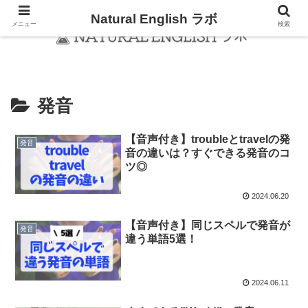
Natural English ラボ
メニュー
検索
発音
【音声付き】troubleとtravelの発
発音
音の違いは？すぐできる発音のコ
ツ◎
2024.06.20
【音声付き】同じスペルで発音が
発音
違う単語5選！
2024.06.11