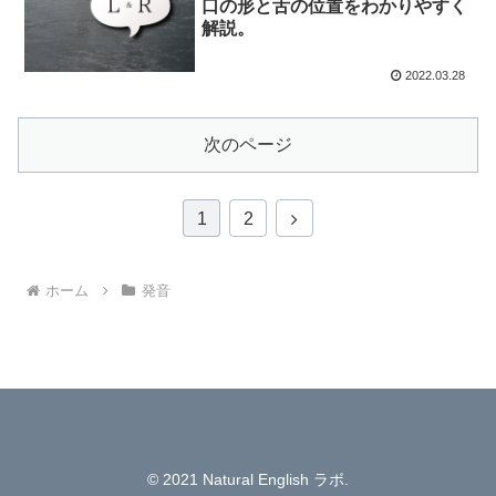
口の形と舌の位置をわかりやすく
解説。
2022.03.28
次のページ
次
1
2
へ
ホーム
発音
© 2021 Natural English ラボ.