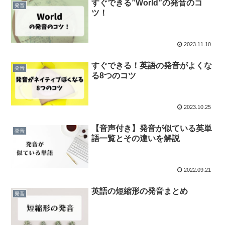
すぐできる”World”の発音のコ
発音
ツ！
2023.11.10
すぐできる！英語の発音がよくな
発音
る8つのコツ
2023.10.25
【音声付き】発音が似ている英単
発音
語一覧とその違いを解説
2022.09.21
英語の短縮形の発音まとめ
発音