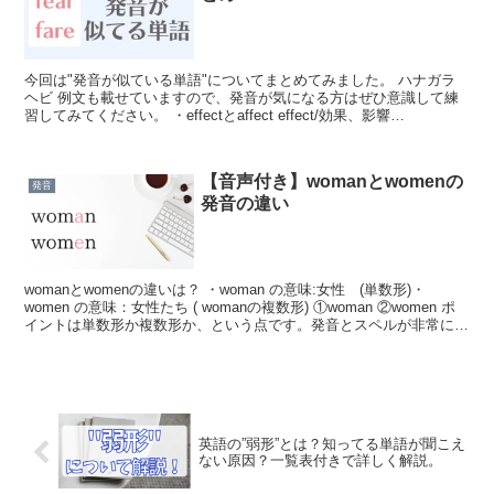
今回は"発音が似ている単語"についてまとめてみました。 ハナガラ
ヘビ 例文も載せていますので、発音が気になる方はぜひ意識して練
習してみてください。 ・effectとaffect effect/効果、影響
(ɪfékt)affect/作用する、...
【音声付き】womanとwomenの
発音
発音の違い
womanとwomenの違いは？ ・woman の意味:女性 (単数形)・
women の意味：女性たち ( womanの複数形) ①woman ②women ポ
イントは単数形か複数形か、という点です。発音とスペルが非常に似
ているので間違えな...
英語の”弱形”とは？知ってる単語が聞こえ
ない原因？一覧表付きで詳しく解説。