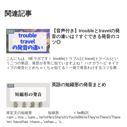
関連記事
【音声付き】troubleとtravelの発
発音
音の違いは？すぐできる発音のコ
ツ◎
こんにちは、NEラボです！ trouble(トラブル)とtravel(トラベル)とい
う二つの単語、発音が非常に似ていますよね！ ハナガラヘビ ネイテ
ィブの発音だとめちゃくちゃ似てる！一発で発音わけするコツを教え
るよ♪ 発音分けのポイント と...
英語の短縮形の発音まとめ
発音
肯定文の短縮形 短縮形 < be動詞
>am→'mis→'sare→'reI'mHe'sShe'sIt'sYou'reWe'reThey'reThere'sThere
're< have/has >have→'vehas→ 's...