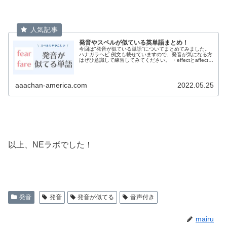
発音やスペルが似ている英単語まとめ！
今回は"発音が似ている単語"についてまとめてみました。
ハナガラヘビ 例文も載せていますので、発音が気になる方
はぜひ意識して練習してみてください。 ・effectとaffect
effect/効果、影響(ɪfékt)affect/作用する、...
aaachan-america.com
2022.05.25
以上、NEラボでした！
発音
発音
発音が似てる
音声付き
mairu