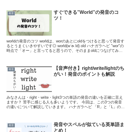
すぐできる”World”の発音のコ
発音
ツ！
worldの発音のコツ worldは、worのあとにoldをつけると思って発音す
るとうまくいきやすいです◎ world(wˈɚːld) old ハナガラヘビ "wor"の
時点で「オー」と言ってると思うので、そのままoldにつなげてみて
くださ...
【音声付き】right/write/lightのち
発音
がい！発音のポイントも解説
みなさんは・right・write・light3つの単語の発音の違いを正確に言え
ますか？ 苦手に感じる人も多いようです。 今回は、この3つの発音
の違いについて解説していきます。 ハナガラヘビ 「R」と「L」の発
音が聞き分けるポイントになりま...
発音やスペルが似ている英単語ま
発音
とめ！