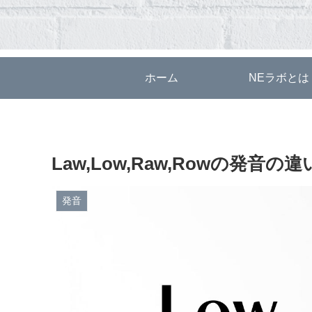
ホーム
NEラボとは
Law,Low,Raw,Rowの発音
発音