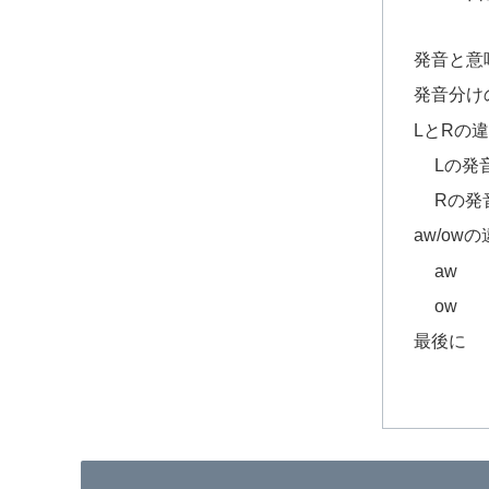
発音と意
発音分け
LとRの
Lの発
Rの発
aw/ow
aw
ow
最後に