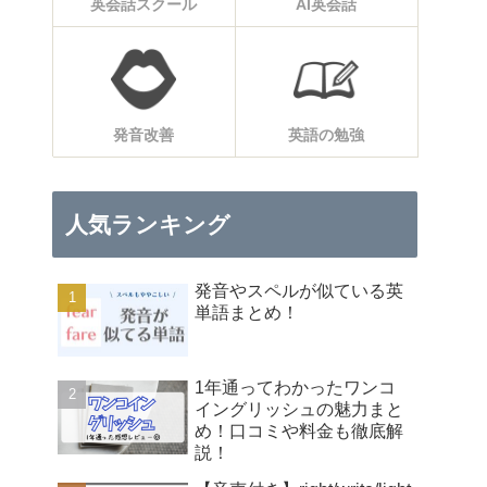
英会話スクール
AI英会話
発音改善
英語の勉強
人気ランキング
発音やスペルが似ている英
単語まとめ！
1年通ってわかったワンコ
イングリッシュの魅力まと
め！口コミや料金も徹底解
説！