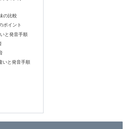
味の比較
のポイント
違いと発音手順
音
音
の違いと発音手順