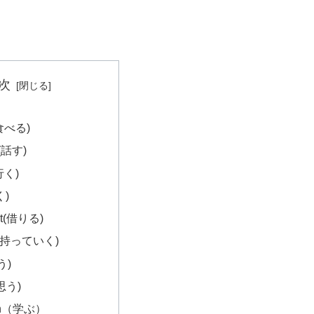
次
(食べる)
k(話す)
行く)
く)
nt(借りる)
ke(持っていく)
う)
(思う)
arn（学ぶ）