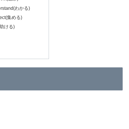
rstand(わかる)
lect(集める)
p(助ける)