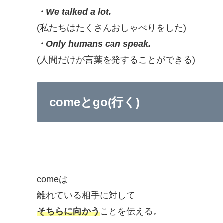
・We talked a lot.
(私たちはたくさんおしゃべりをした)
・Only humans can speak.
(人間だけが言葉を発することができる)
comeとgo(行く)
comeは
離れている相手に対して
そちらに向かう
ことを伝える。