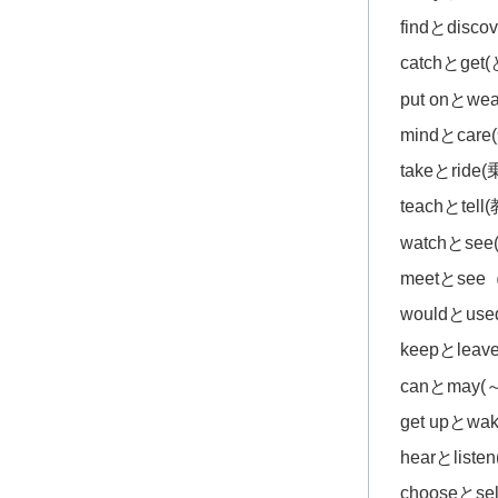
findとdisc
catchとget
put onとwe
mindとcar
takeとride
teachとtel
watchとsee
meetとse
wouldとus
keepとle
canとmay
get upとwa
hearとliste
chooseとse