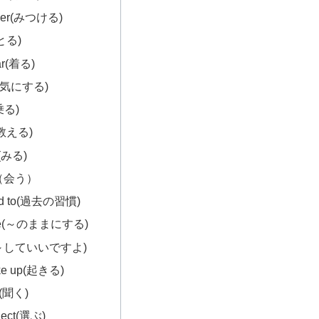
over(みつける)
(とる)
ar(着る)
e(気にする)
(乗る)
l(教える)
(みる)
e（会う）
ed to(過去の習慣)
ave(～のままにする)
(～していいですよ)
ke up(起きる)
n(聞く)
lect(選ぶ)