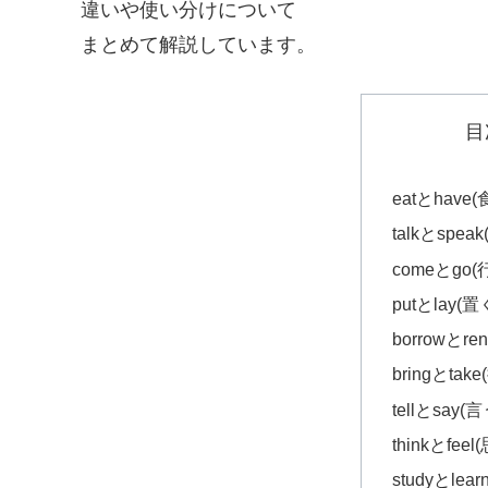
違いや使い分けについて
まとめて解説しています。
目
eatとhave
talkとspea
comeとgo(
putとlay(置
borrowとre
bringとta
tellとsay(言
thinkとfeel
studyとle