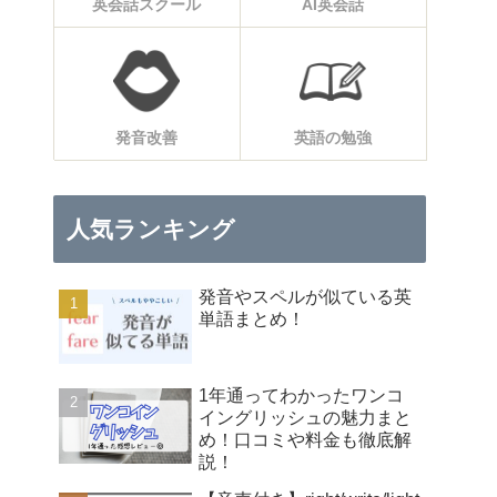
英会話スクール
AI英会話
発音改善
英語の勉強
人気ランキング
発音やスペルが似ている英
単語まとめ！
1年通ってわかったワンコ
イングリッシュの魅力まと
め！口コミや料金も徹底解
説！