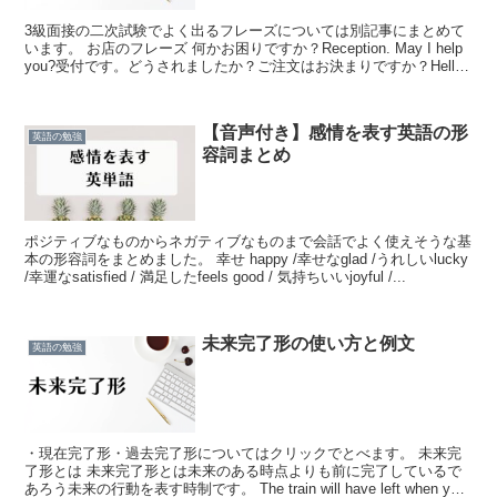
3級面接の二次試験でよく出るフレーズについては別記事にまとめて
います。 お店のフレーズ 何かお困りですか？Reception. May I help
you?受付です。どうされましたか？ご注文はお決まりですか？Hello.
Are you ...
【音声付き】感情を表す英語の形
英語の勉強
容詞まとめ
ポジティブなものからネガティブなものまで会話でよく使えそうな基
本の形容詞をまとめました。 幸せ happy /幸せなglad /うれしいlucky
/幸運なsatisfied / 満足したfeels good / 気持ちいいjoyful /...
未来完了形の使い方と例文
英語の勉強
・現在完了形・過去完了形についてはクリックでとべます。 未来完
了形とは 未来完了形とは未来のある時点よりも前に完了しているで
あろう未来の行動を表す時制です。 The train will have left when you