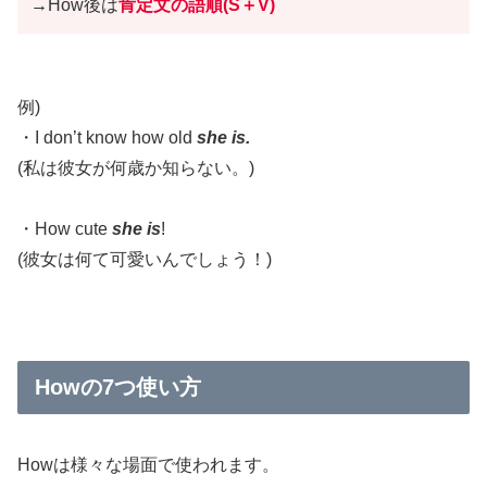
→
How後は
肯定文の語順
(
S＋V
)
例)
・I don’t know how old
she is.
(私は彼女が何歳か知らない。)
・How cute
she is
!
(彼女は何て可愛いんでしょう！)
Howの7つ使い方
Howは様々な場面で使われます。