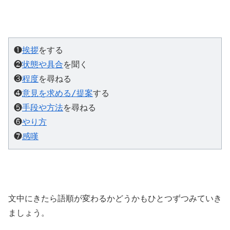
❶
挨拶
をする

❷
状態や具合
を聞く

❸
程度
を尋ねる

❹
意見を求める/提案
する

❺
手段や方法
を尋ねる

❻
やり方
❼
感嘆
文中にきたら語順が変わるかどうかもひとつずつみていき
ましょう。