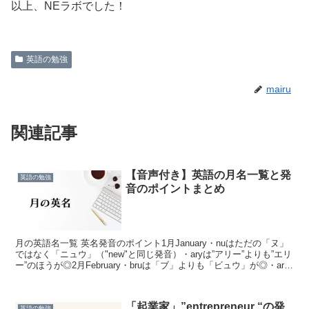
以上、NEラボでした！
英語の勉強
mairu
関連記事
【音声付き】英語の月名一覧と発
英語の勉強
音のポイントまとめ
月の英語名一覧 英名発音のポイント1月January・nuはただの「ヌ」
ではなく「ニュウ」（"new"と同じ発音）・aryは”アリー”よりも”エリ
ー”のほうが◎2月February・bruは「ブ」よりも「ビュウ」が◎・ary
は”エリー”・「...
「起業家」”entrepreneur “の発
英語の勉強