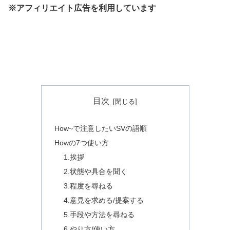
※アフィリエイト広告を利用しています
目次
How~で注意したいSVの語順
Howの7つ使い方
1.挨拶
2.状態や具合を聞く
3.程度を尋ねる
4.意見を求める/提案する
5.手段や方法を尋ねる
6.やり方/使い方