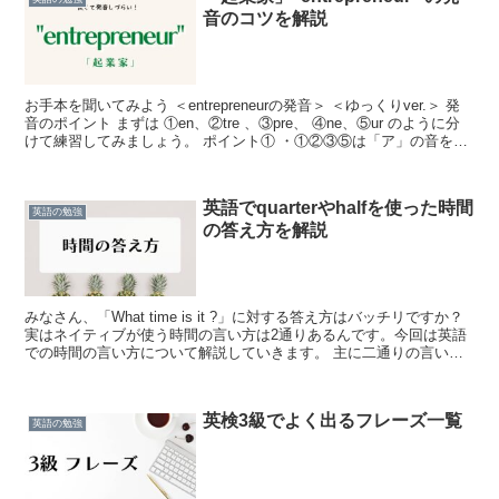
音のコツを解説
お手本を聞いてみよう ＜entrepreneurの発音＞ ＜ゆっくりver.＞ 発
音のポイント まずは ①en、②tre 、③pre、 ④ne、⑤ur のように分
けて練習してみましょう。 ポイント① ・①②③⑤は「ア」の音を意
識しましょう。...
英語でquarterやhalfを使った時間
英語の勉強
の答え方を解説
みなさん、「What time is it ?」に対する答え方はバッチリですか？
実はネイティブが使う時間の言い方は2通りあるんです。今回は英語
での時間の言い方について解説していきます。 主に二通りの言い方
がある 英語での時間の言い方は ・...
英検3級でよく出るフレーズ一覧
英語の勉強