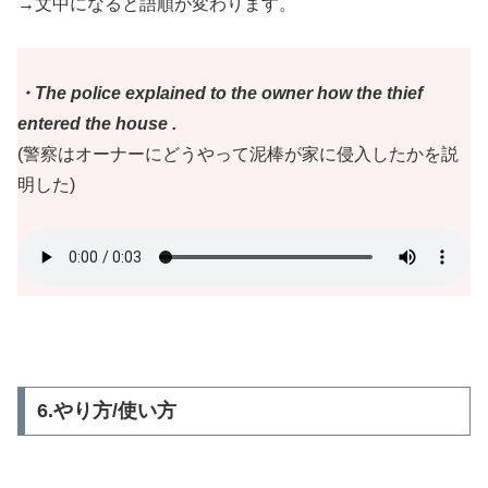
→文中になると語順が変わります。
・The police explained to the owner how the thief
entered the house .
(警察はオーナーにどうやって泥棒が家に侵入したかを説
明した)
6.やり方/使い方