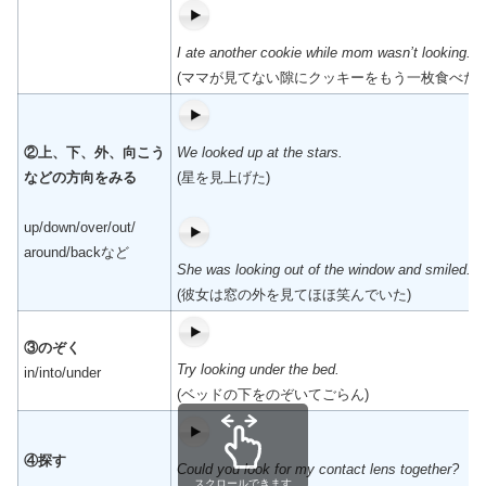
I ate another cookie while mom wasn’t looking.
(ママが見てない隙にクッキーをもう一枚食べた)
②上、下、外、向こう
We looked up at the stars.
などの方向をみる
(星を見上げた)
up/down/over/out/
around/backなど
She was looking out of the window and smiled.
(彼女は窓の外を見てほほ笑んでいた)
③のぞく
Try looking under the bed.
in/into/under
(ベッドの下をのぞいてごらん)
④探す
Could you look for my contact lens together?
スクロールできます