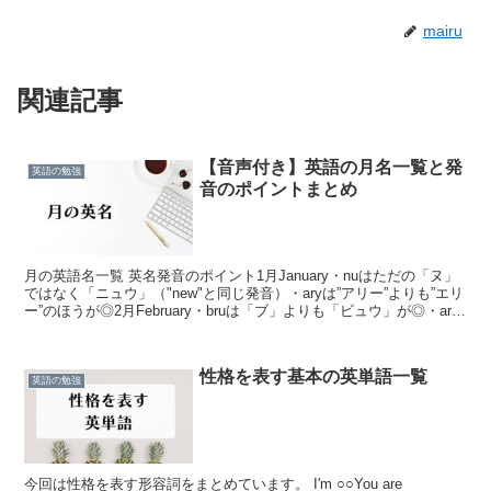
mairu
関連記事
【音声付き】英語の月名一覧と発
英語の勉強
音のポイントまとめ
月の英語名一覧 英名発音のポイント1月January・nuはただの「ヌ」
ではなく「ニュウ」（"new"と同じ発音）・aryは”アリー”よりも”エリ
ー”のほうが◎2月February・bruは「ブ」よりも「ビュウ」が◎・ary
は”エリー”・「...
性格を表す基本の英単語一覧
英語の勉強
今回は性格を表す形容詞をまとめています。 I'm ○○You are