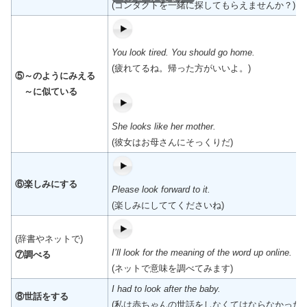
(コンタクトを一緒に探してもらえませんか？)
You look tired. You should go home.
(疲れてるね。帰った方がいいよ。)
⑤～のようにみえる
～に似ている
She looks like her mother.
(彼女はお母さんにそっくりだ)
⑥楽しみにする
Please look forward to it.
(楽しみにしててくださいね)
(辞書やネットで)
I’ll look for the meaning of the word up online.
⑦調べる
(ネットで意味を調べてみます)
I had to look after the baby.
⑧世話をする
(私は赤ちゃんの世話をしなくてはならなかった)