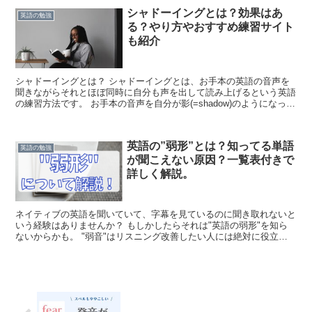
シャドーイングとは？効果はあ
英語の勉強
る？やり方やおすすめ練習サイト
も紹介
シャドーイングとは？ シャドーイングとは、お手本の英語の音声を
聞きながらそれとほぼ同時に自分も声を出して読み上げるという英語
の練習方法です。 お手本の音声を自分が影(=shadow)のようになって
追いかけることからshadowing/シャド...
英語の”弱形”とは？知ってる単語
英語の勉強
が聞こえない原因？一覧表付きで
詳しく解説。
ネイティブの英語を聞いていて、字幕を見ているのに聞き取れないと
いう経験はありませんか？ もしかしたらそれは"英語の弱形"を知ら
ないからかも。 "弱音"はリスニング改善したい人には絶対に役立つ
発音ルールなのでぜひチェックしてみてください！ 結...