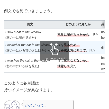
例文でも見ていきましょう。
例文
どのように見たか
英単
I saw a cat in the window
.
notic
視界に猫が入ったから
、見た
(窓の中に猫が見えた)
be a
I looked at the cat in the window
.
猫を
見るために
direc
(窓の中にいる猫の方に目をやった)
目を窓の方に向けて
、見た
be ca
スクロールできます
I watched the cat in the window
.
猫に
変化などないか、
pay a
(窓の中にいる猫を見た)
注意して
見た
what 
このように各単語は
持つイメージが異なります。
かといって、