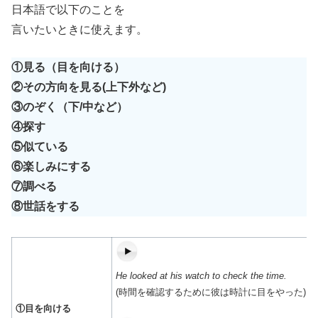
日本語で以下のことを
言いたいときに使えます。
①見る（目を向ける）
②その方向を見る(上下外など)
③のぞく（下/中など）
④探す
⑤似ている
⑥楽しみにする
⑦調べる
⑧世話をする
He looked at his watch to check the time.
(時間を確認するために彼は時計に目をやった)
①目を向ける