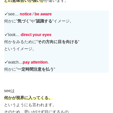
どの
意味合いが強いか
が違います。
✓
see…
notice
/
be aware
何かに”
気づく
“や”
認識する
“イメージ。
✓
look…
direct your eyes
何かをみるために”
その方向に目を向ける
“
というイメージ。
✓
watch…
pay attention
.
何かに”
一定時間注意を払う
“
seeは
何かが視界に入ってくる、
というようにも言われます。
そのため、思いがけず目にするもの