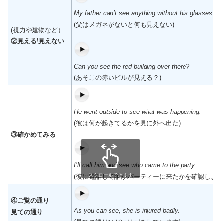
My father can’t see anything without his glasses.
(父はメガネがないと何も見えない)
(視力や建物など）
②見える/見えない
Can you see the red building over there?
(あそこの赤いビルが見える？)
He went outside to see what was happening.
(彼は何が起きてるかを見に外へ出た)
③確かめてみる
I’ll call him and see who came to the party
.
スクロールできます
(彼に電話して誰がパーティーに来たかを確認しよう
④ご覧の通り
As you can see, she is injured badly.
見ての通り