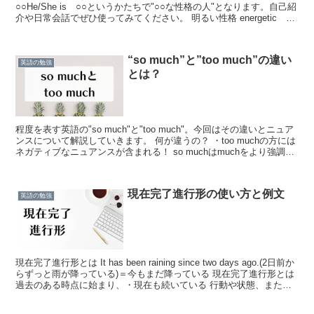
○○He/She is ○○というかたちで"○○な性格の人"となります。自己紹
介や日常会話でぜひ使ってみてください。 明るい性格 energetic 元
気なtalkati...
“so much”と”too much”の違い
英語の勉強
とは？
程度を表す英語の"so much"と"too much"。今回はその違いとニュア
ンスについて解説していきます。 何が違うの？ ・too muchの方には
ネガティブなニュアンスが含まれる！ so muchはmuchをより強調す
る言い方です。m...
現在完了進行形の使い方と例文
英語の勉強
現在完了進行形とは It has been raining since two days ago.(2日前か
らずっと雨が降っている)＝今もまだ降っている 現在完了進行形とは
過去のある時点に始まり、・現在も続いている 行動や状態、また
は・何か...