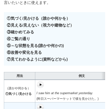
言いたいときに使えます。
①気づく/見かける（誰かや何かを）
②見える/見えない（視力や建物など）
③確かめてみる
④ご覧の通り
⑤～な状態を見る(誰かや何かの)
⑥改善や変化を見る
⑦見てわかるように(資料などから)
用法
例文
（誰かや何かを）
I saw him at the supermarket yesterday.
①気づく/見かける
(昨日スーパーマーケットで彼を見かけた。)