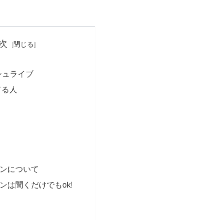
次
シュライブ
てる人
ンについて
ンは聞くだけでもok!