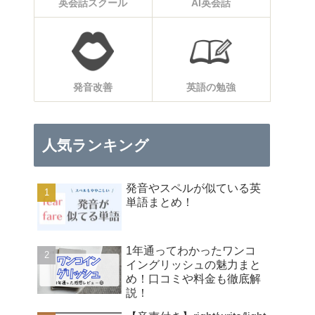
英会話スクール
AI英会話
発音改善
英語の勉強
人気ランキング
発音やスペルが似ている英
単語まとめ！
1年通ってわかったワンコ
イングリッシュの魅力まと
め！口コミや料金も徹底解
説！