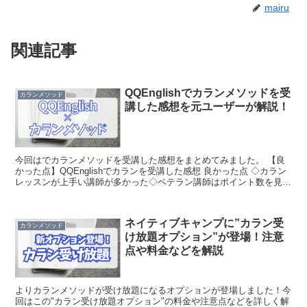
mairu
関連記事
QQEnglishでカランメソッドを受
カランメソッド
講した感想を元ユーザーが解説！
今回はでカランメソッドを受講した感想をまとめてみました。 【良
かった点】QQEnglishでカランを受講した感想 良かった点 ◇カラン
レッスンが上手い講師が多かった◇ベテラン講師はポイント数を見れ
ば一目でわかる 良かった①カランレッスンが上...
ネイティブキャンプに”カラン受
カランメソッド
け放題オプション”が登場！注意
点や料金などを解説
よりカランメソッドが受け放題になるオプションが登場しました！今
回はこの"カラン受け放題オプション"の料金や注意点などを詳しく解