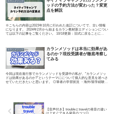
ネイティブキャンプのカランメソ
カランメソッド
ッドの予約方法が変わった？変更
点を解説
※こちらの内容は2023年10月に行われた改訂についてで、古い情報
になります。 2024年2月から始まるカラン教材新エディションについ
ては以下の記事をご覧ください。 10/18更新：旧式に戻ることに
10/18に旧式の予約方法に戻ることが発...
カランメソッドは本当に効果があ
カランメソッド
るのか？現役受講者が徹底考察し
てみる
今回は現在進行形でカランメソッドを受講中の私が、"カランメソッ
ドは効果があるのか?"というテーマにについて個人的な意見を述べさ
せていただきたいと思います。 ◎筆者の学習状況 ・海外/留学経験一
切なし・2022年完全初心者から英会話学習スター...
【音声付き】troubleとtravelの発音の違い
は？すぐできる発音のコツ◎