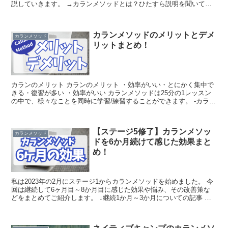
説していきます。 →カランメソッドとは？ひたすら説明を聞いて質
問に答えていくということをテンポよくやります。レッス...
カランメソッドのメリットとデメ
カランメソッド
リットまとめ！
カランのメリット カランのメリット ・効率がいい・とにかく集中で
きる・復習が多い ・効率がいい カランメソッドは25分の1レッスン
の中で、様々なことを同時に学習/練習することができます。 -カラン
で学べる/練習できること- ・聞く,話す,書...
【ステージ5修了】カランメソッ
カランメソッド
ドを6か月続けて感じた効果まと
め！
私は2023年の2月にステージ1からカランメソッドを始めました。 今
回は継続して6ヶ月目～8か月目に感じた効果や悩み、その改善策な
どをまとめてご紹介します。 ↓継続1か月～3か月についての記事 ・1
か月目の効果・3か月目の効果 < 筆者につ...