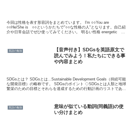
今回は性格を表す形容詞をまとめています。 I'm ○○You are
○○He/She is ○○というかたちで"○○な性格の人"となります。自己紹
介や日常会話でぜひ使ってみてください。 明るい性格 energetic 元
気なtalkati...
【音声付き】SDGsを英語原文で
英語の勉強
読んでみよう！私たちにできる事
や内容まとめ
SDGsとは？ SDGsとは...Sustainable Development Goals（持続可能
な開発目標）の略称です。 SDGsのポイント ◇SDGsとは人類と地球
繁栄のための目標とそれらを達成するための行動計画のリストである
■いつ...
意味が似ている動詞(同義語)の使
英語の勉強
い分けまとめ