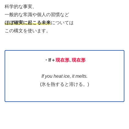
科学的な事実、
一般的な常識や個人の習慣など
ほぼ確実に起こる未来
については
この構文を使います。
・If
＋
現在形
,
現在形
If you heat ice, it melts.
(氷を熱すると溶ける。)