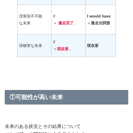
③実現不可能
if
I would have
な未来
＋
過去完了
,
＋
過去分詞形
if
④確実な未来
現在形
＋
現在形
,
①可能性が高い未来
未来のある状況とその結果について