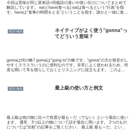
今回は意味が同じ英単語=同義語の違いや使い分けについてまとめて
解説しています。 eatとhave(食べる) eatは食べるという"行為"を指
す。haveは"食事の時間をとる"ということを指す。誰かと一緒に食事
をするというイメージもある。 ・...
ネイティブがよく使う”gonna”っ
英語の勉強
てどういう意味？
gonnaは何の略? gonnaは"going to"の略です。"gonna"の方が発音がし
やすくスラスラいうのに便利なのです。非常によく使われるため、何
度も聞いて耳を慣らしておくとリスニングに役立ちます。 このよう
な省略は他にもwant ...
最上級の使い方と例文
英語の勉強
最上級は他の物に比べて程度が最も～だ（でない）という場合に使い
ます。 通常、3つ以上の物について話す場合に用います。 2つのもの
については"比較"の記事をご覧ください。 最上級 最も～だ、という
文では形容詞(または副詞)を最上級という形にし...