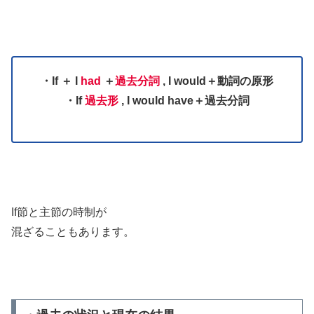
・If
＋
I
had
＋
過去分詞
, I would＋動詞の原形
・If
過去形
, I would have＋過去分詞
If節と主節の時制が
混ざることもあります。