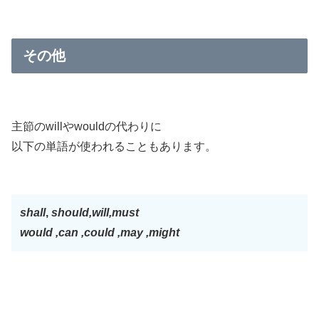
その他
主節のwillやwouldの代わりに
以下の単語が使われることもあります。
shall
,
should,will,must
would ,can ,could ,may ,might