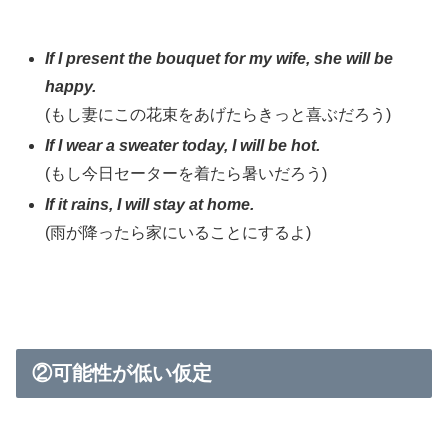
If I present the bouquet for my wife, she will be
happy.
(もし妻にこの花束をあげたらきっと喜ぶだろう)
If I wear a sweater today, I will be hot.
(もし今日セーターを着たら暑いだろう)
If it rains, I will stay at home.
(雨が降ったら家にいることにするよ)
②可能性が低い仮定