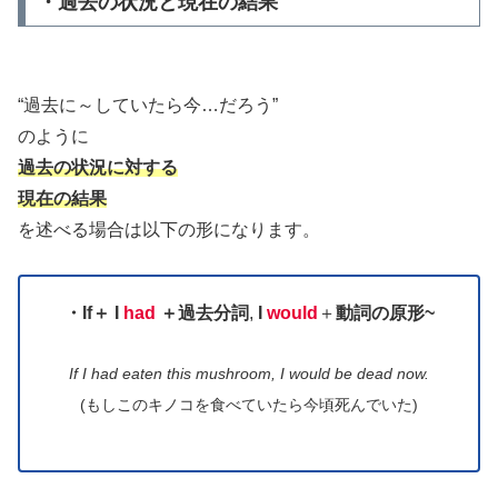
・過去の状況と現在の結果
“過去に～していたら今…だろう”
のように
過去の状況に対する
現在の結果
を述べる場合は以下の形になります。
・
If＋
I
had
＋
過去分詞
,
I
would
＋
動詞の原形~
If I had eaten this mushroom, I would be dead now.
(もしこのキノコを食べていたら今頃死んでいた)