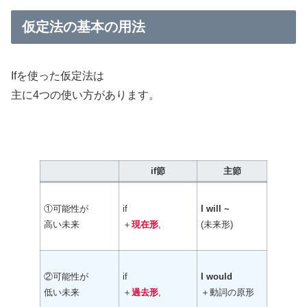
仮定法の基本の用法
Ifを使った仮定法は
主に4つの使い方があります。
if節
主節
①可能性が
if
I will ~
高い未来
＋
現在形
,
(未来形)
②可能性が
if
I would
低い未来
＋
過去形
,
＋動詞の原形