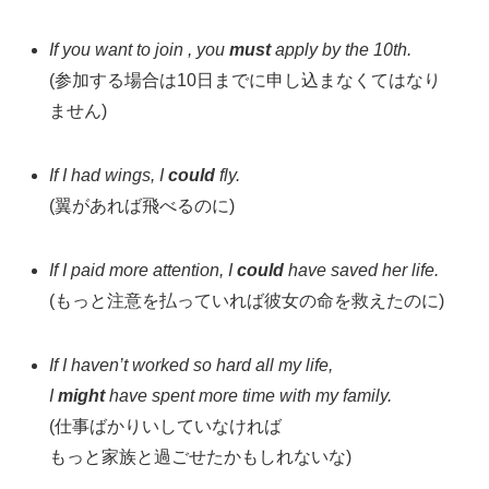
If you want to join , you
must
apply by the 10th.
(参加する場合は10日までに申し込まなくてはなり
ません)
If I had wings, I
could
fly.
(翼があれば飛べるのに)
If I paid more attention, I
could
have saved her life.
(もっと注意を払っていれば彼女の命を救えたのに)
If I haven’t worked so hard all my life,
I
might
have spent more time with my family.
(仕事ばかりいしていなければ
もっと家族と過ごせたかもしれないな)