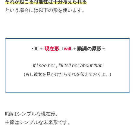
それが起こる可能性は十分考えられる
という場合には以下の形を使います。
・If
＋
現在形
, I
will
＋
動詞の原形 ~
If I see her , I’ll tell her about that.
(
もし
彼女を見かけたらそれを伝えておくよ。)
If節はシンプルな現在形、
主節はシンプルな未来形です。