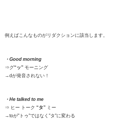
例えばこんなものがリダクションに該当します。
・Good morning
⇒グ
“ッ”
モーニング
→dが発音されない！
・He talked to me
⇒ ヒー トーク
“タ”
ミー
→toが”トゥ”ではなく”タ”に変わる