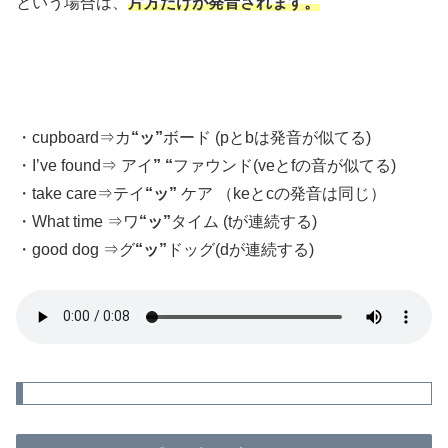
という場合は、
片方だけが発音されます。
・cupboard⇒カ
“ッ”
ボード (pとbは発音が似てる)
・I’ve found⇒ アイ
” “
ファウンド(veとfの音が似てる)
・take care⇒テイ
“ッ”
ケア （keとcの発音は同じ）
・What time ⇒ワ
“ッ”
タイム (tが連続する)
・good dog ⇒グ
“ッ”
ドッグ(dが連続する)