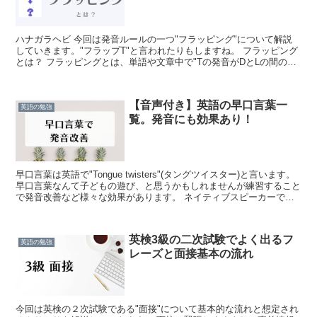
ハナガラヘビ 今回は発音ルールの一つ"フラッピング"について解説
していきます。"フラップT"と言われたりもしますね。 フラッピング
とは？ フラッピングとは、単語や文章中で"Tの発音がDとLの間のよ
うな音に変化する"という発音ルールです。 例...
【音声付き】英語の早口言葉一
英語の勉強
覧。発音にも効果あり！
早口言葉は英語で"Tongue twisters"(タングツイスター)と言います。
早口言葉なんて子どもの遊び、と思うかもしれませんが練習すること
で発音改善など様々な効果があります。 ネイティブスピーカーです
ら言うのは難しいですよ。 早口言葉...
英検3級の二次試験でよく出るフ
英語の勉強
レーズと面接基本の流れ
今回は英検の２次試験である"面接"について基本的な流れと想定され