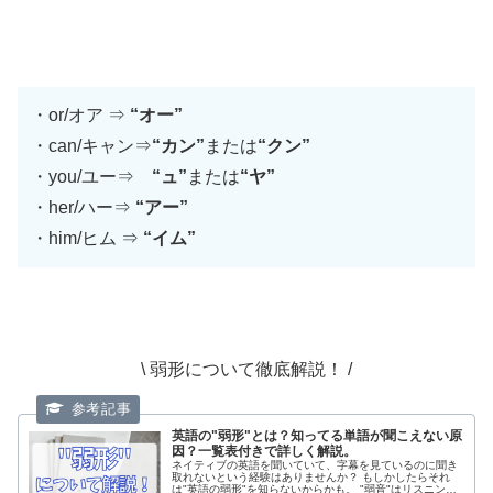
・or/オア ⇒
“オー”
・can/キャン⇒
“カン”
または
“クン”
・you/ユー⇒
“ュ”
または
“ヤ”
・her/ハー⇒
“アー”
・him/ヒム ⇒
“イム”
\ 弱形について徹底解説！ /
英語の"弱形"とは？知ってる単語が聞こえない原
因？一覧表付きで詳しく解説。
ネイティブの英語を聞いていて、字幕を見ているのに聞き
取れないという経験はありませんか？ もしかしたらそれ
は"英語の弱形"を知らないからかも。 "弱音"はリスニング