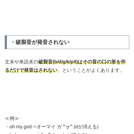
・破裂音が発音されない
文末や単語末の
破裂音(b/d/g/k/p/t)はその音の口の形を作
るだけで発音
は
されない
、ということがよくあります。
≪例≫
・oh my god⇒オーマイ ガ
“ッ”
(dが消える)