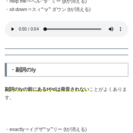
・help me⇒へル
“ッ”
ミー (pが消える)
・sit down⇒スィ
“ッ”
ダウン (tが消える)
・副詞のly
副詞のlyの前にあるtやdは発音されない
ことがよくありま
す。
・exactly⇒イグザ
“ッ”
リー (tが消える)