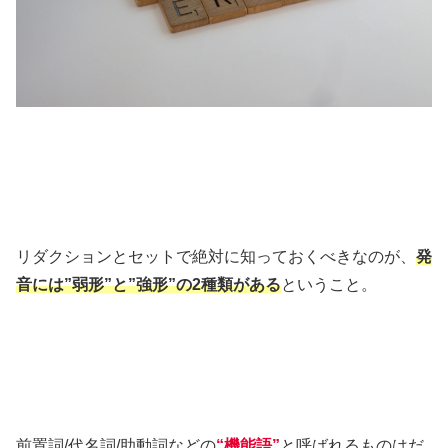
リダクションとセットで絶対に知っておくべきなのが、
発
音には”弱形”と”強形”の2種類がある
ということ。
前置詞/代名詞/助動詞などの
“機能語”
と呼ばれるものはだ