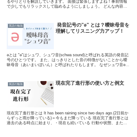
るやりとりを解説していきます。 面接は緊張しますよね！事前情報
で少しでもリラックスして臨めるようにしましょう。 どんな内容な
の？ ・問題カードを使用した質疑応答・カードに書かれ...
発音記号の”ə” とは？曖昧母音を
英語の勉強
理解してリスニング力アップ！
əとは "ə"はシュワ、シュワ音(schwa sound)と呼ばれる英語の発音記
号のひとつです。 また、はっきりとした音の特徴がないことから曖
昧母音（あいまいぼいん）と呼ばれたりもします。 なぜシュワ音əを
学ぶの？ シュワを学ぶ主なメリット...
現在完了進行形の使い方と例文
英語の勉強
現在完了進行形とは It has been raining since two days ago.(2日前か
らずっと雨が降っている)＝今もまだ降っている 現在完了進行形とは
過去のある時点に始まり、・現在も続いている 行動や状態、また
は・何か...